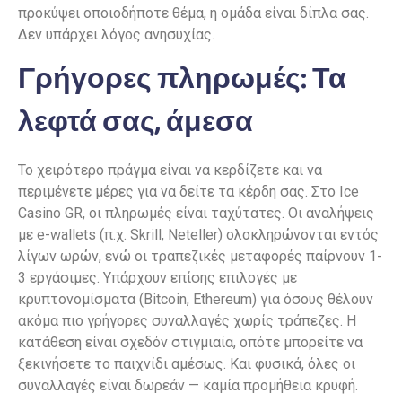
προκύψει οποιοδήποτε θέμα, η ομάδα είναι δίπλα σας.
Δεν υπάρχει λόγος ανησυχίας.
Γρήγορες πληρωμές: Τα
λεφτά σας, άμεσα
Το χειρότερο πράγμα είναι να κερδίζετε και να
περιμένετε μέρες για να δείτε τα κέρδη σας. Στο Ice
Casino GR, οι πληρωμές είναι ταχύτατες. Οι αναλήψεις
με e-wallets (π.χ. Skrill, Neteller) ολοκληρώνονται εντός
λίγων ωρών, ενώ οι τραπεζικές μεταφορές παίρνουν 1-
3 εργάσιμες. Υπάρχουν επίσης επιλογές με
κρυπτονομίσματα (Bitcoin, Ethereum) για όσους θέλουν
ακόμα πιο γρήγορες συναλλαγές χωρίς τράπεζες. Η
κατάθεση είναι σχεδόν στιγμιαία, οπότε μπορείτε να
ξεκινήσετε το παιχνίδι αμέσως. Και φυσικά, όλες οι
συναλλαγές είναι δωρεάν — καμία προμήθεια κρυφή.