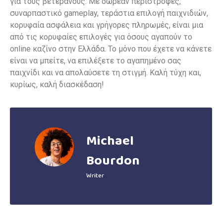
για τους βετεράνους. Με δωρεάν περιστροφές,
συναρπαστικό gameplay, τεράστια επιλογή παιχνιδιών,
κορυφαία ασφάλεια και γρήγορες πληρωμές, είναι μια
από τις κορυφαίες επιλογές για όσους αγαπούν το
online καζίνο στην Ελλάδα. Το μόνο που έχετε να κάνετε
είναι να μπείτε, να επιλέξετε το αγαπημένο σας
παιχνίδι και να απολαύσετε τη στιγμή. Καλή τύχη και,
κυρίως, καλή διασκέδαση!
Michael
Bourdon
Writer