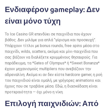
Ενδιαφέρον gameplay: Δεν
είναι μόνο τύχη
Το Ice Casino GR επενδύει σε παιχνίδια που έχουν
βάθος. Δεν μιλάμε για απλά “γύρισμα και προσευχή”.
Υπάρχουν τίτλοι με bonus rounds, free spins μέσα στο
παιχνίδι, wilds, scatters, ακόμα και μίνι-παιχνίδια που
σας βάζουν να διαλέξετε κρυμμένους θησαυρούς. Για
παράδειγμα, τα *Gates of Olympus* ή *Sweet Bonanza*
έχουν μηχανισμούς multipliers που ανεβάζουν την
αδρεναλίνη. Ακόμα κι αν δεν είστε hardcore gamer, η ροή
του παιχνιδιού είναι ομαλή, με γρήγορες animations και
ήχους που σε τραβάνε μέσα. Εδώ, η διασκέδαση είναι
προτεραιότητα — όχι μόνο η νίκη.
Επιλογή παιχνιδιών: Από