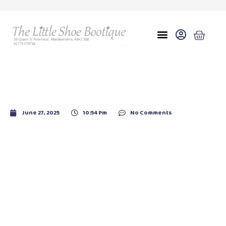
June 27, 2025
10:54 Pm
No Comments
Ice Casino GR:
Το αγαπημένο
σας online