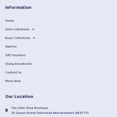
Information
Home
Girls Collections
Boys Collections
Slipfree
Gift Vouchers
Olang Snowboots
Contact Us
Menu Item
Our Location
The Little Shoe Bootique
26 Queen Street Peterhead Aberdeenshire AB42 1TS