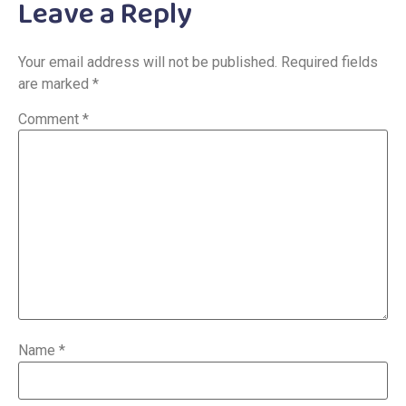
Leave a Reply
Your email address will not be published.
Required fields
are marked
*
Comment
*
Name
*