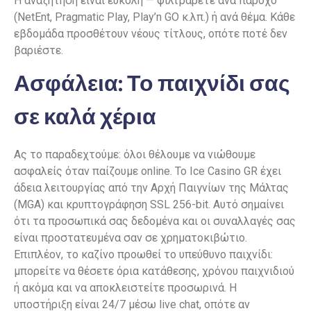
Η αναζήτηση είναι εύκολη — φιλτράρετε ανά πάροχο
(NetEnt, Pragmatic Play, Play’n GO κ.λπ.) ή ανά θέμα. Κάθε
εβδομάδα προσθέτουν νέους τίτλους, οπότε ποτέ δεν
βαριέστε.
Ασφάλεια: Το παιχνίδι σας
σε καλά χέρια
Ας το παραδεχτούμε: όλοι θέλουμε να νιώθουμε
ασφαλείς όταν παίζουμε online. Το Ice Casino GR έχει
άδεια λειτουργίας από την Αρχή Παιγνίων της Μάλτας
(MGA) και κρυπτογράφηση SSL 256-bit. Αυτό σημαίνει
ότι τα προσωπικά σας δεδομένα και οι συναλλαγές σας
είναι προστατευμένα σαν σε χρηματοκιβώτιο.
Επιπλέον, το καζίνο προωθεί το υπεύθυνο παιχνίδι:
μπορείτε να θέσετε όρια κατάθεσης, χρόνου παιχνιδιού
ή ακόμα και να αποκλειστείτε προσωρινά. Η
υποστήριξη είναι 24/7 μέσω live chat, οπότε αν