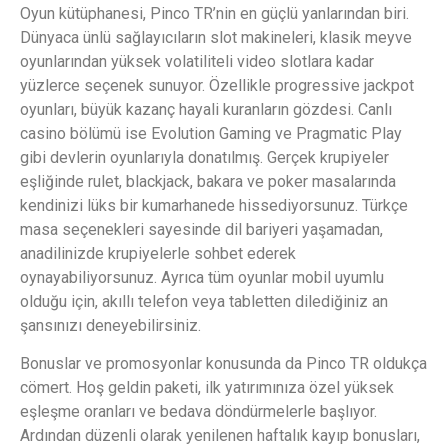
Oyun kütüphanesi, Pinco TR’nin en güçlü yanlarından biri.
Dünyaca ünlü sağlayıcıların slot makineleri, klasik meyve
oyunlarından yüksek volatiliteli video slotlara kadar
yüzlerce seçenek sunuyor. Özellikle progressive jackpot
oyunları, büyük kazanç hayali kuranların gözdesi. Canlı
casino bölümü ise Evolution Gaming ve Pragmatic Play
gibi devlerin oyunlarıyla donatılmış. Gerçek krupiyeler
eşliğinde rulet, blackjack, bakara ve poker masalarında
kendinizi lüks bir kumarhanede hissediyorsunuz. Türkçe
masa seçenekleri sayesinde dil bariyeri yaşamadan,
anadilinizde krupiyelerle sohbet ederek
oynayabiliyorsunuz. Ayrıca tüm oyunlar mobil uyumlu
olduğu için, akıllı telefon veya tabletten dilediğiniz an
şansınızı deneyebilirsiniz.
Bonuslar ve promosyonlar konusunda da Pinco TR oldukça
cömert. Hoş geldin paketi, ilk yatırımınıza özel yüksek
eşleşme oranları ve bedava döndürmelerle başlıyor.
Ardından düzenli olarak yenilenen haftalık kayıp bonusları,