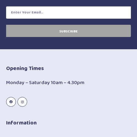
SUBSCRIBE
Opening Times
Monday – Saturday 10am – 4.30pm
Information