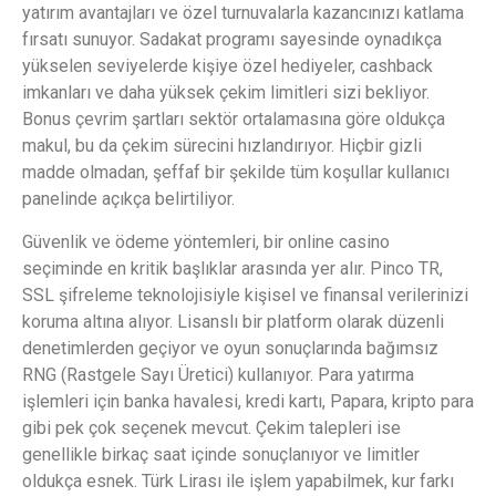
yatırım avantajları ve özel turnuvalarla kazancınızı katlama
fırsatı sunuyor. Sadakat programı sayesinde oynadıkça
yükselen seviyelerde kişiye özel hediyeler, cashback
imkanları ve daha yüksek çekim limitleri sizi bekliyor.
Bonus çevrim şartları sektör ortalamasına göre oldukça
makul, bu da çekim sürecini hızlandırıyor. Hiçbir gizli
madde olmadan, şeffaf bir şekilde tüm koşullar kullanıcı
panelinde açıkça belirtiliyor.
Güvenlik ve ödeme yöntemleri, bir online casino
seçiminde en kritik başlıklar arasında yer alır. Pinco TR,
SSL şifreleme teknolojisiyle kişisel ve finansal verilerinizi
koruma altına alıyor. Lisanslı bir platform olarak düzenli
denetimlerden geçiyor ve oyun sonuçlarında bağımsız
RNG (Rastgele Sayı Üretici) kullanıyor. Para yatırma
işlemleri için banka havalesi, kredi kartı, Papara, kripto para
gibi pek çok seçenek mevcut. Çekim talepleri ise
genellikle birkaç saat içinde sonuçlanıyor ve limitler
oldukça esnek. Türk Lirası ile işlem yapabilmek, kur farkı