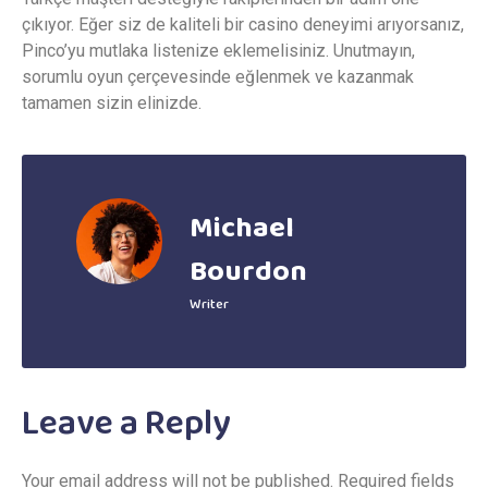
çıkıyor. Eğer siz de kaliteli bir casino deneyimi arıyorsanız,
Pinco’yu mutlaka listenize eklemelisiniz. Unutmayın,
sorumlu oyun çerçevesinde eğlenmek ve kazanmak
tamamen sizin elinizde.
Michael
Bourdon
Writer
Leave a Reply
Your email address will not be published.
Required fields