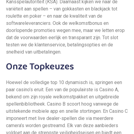
Kansspelautoriteit (KSA). Daarnaast kijken we naar de
variëteit aan spellen – van gokkasten en blackjack tot
roulette en poker – en naar de kwaliteit van de
softwareleveranciers. Ook de welkomstbonus en
doorlopende promoties wegen mee, maar we letten erop
dat de voorwaarden eerlijk en transparant zijn. Tot slot
testen we de klantenservice, betalingsopties en de
snelheid van uitbetalingen.
Onze Topkeuzes
Hoewel de volledige top 10 dynamisch is, springen een
paar casino’s eruit. Een van de populairste is Casino A,
bekend om zijn royale welkomstpakket en uitgebreide
spellenbibliotheek. Casino B scoort hoog vanwege de
uitstekende mobiele app en snelle stortingen. En Casino C
imponeert met live dealer-spellen die via meerdere
camera’s worden gestreamd. Elk van deze aanbieders
voldoet aan de strengste veiligheidseisen en biedt een