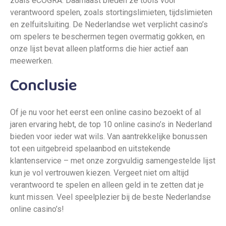
zoals eCOGRA. Daarnaast bieden ze tools voor
verantwoord spelen, zoals stortingslimieten, tijdslimieten
en zelfuitsluiting. De Nederlandse wet verplicht casino’s
om spelers te beschermen tegen overmatig gokken, en
onze lijst bevat alleen platforms die hier actief aan
meewerken.
Conclusie
Of je nu voor het eerst een online casino bezoekt of al
jaren ervaring hebt, de top 10 online casino’s in Nederland
bieden voor ieder wat wils. Van aantrekkelijke bonussen
tot een uitgebreid spelaanbod en uitstekende
klantenservice – met onze zorgvuldig samengestelde lijst
kun je vol vertrouwen kiezen. Vergeet niet om altijd
verantwoord te spelen en alleen geld in te zetten dat je
kunt missen. Veel speelplezier bij de beste Nederlandse
online casino’s!