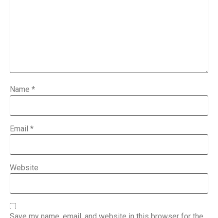
Name
*
Email
*
Website
Save my name, email, and website in this browser for the