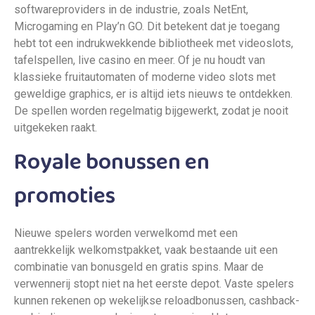
softwareproviders in de industrie, zoals NetEnt,
Microgaming en Play’n GO. Dit betekent dat je toegang
hebt tot een indrukwekkende bibliotheek met videoslots,
tafelspellen, live casino en meer. Of je nu houdt van
klassieke fruitautomaten of moderne video slots met
geweldige graphics, er is altijd iets nieuws te ontdekken.
De spellen worden regelmatig bijgewerkt, zodat je nooit
uitgekeken raakt.
Royale bonussen en
promoties
Nieuwe spelers worden verwelkomd met een
aantrekkelijk welkomstpakket, vaak bestaande uit een
combinatie van bonusgeld en gratis spins. Maar de
verwennerij stopt niet na het eerste depot. Vaste spelers
kunnen rekenen op wekelijkse reloadbonussen, cashback-