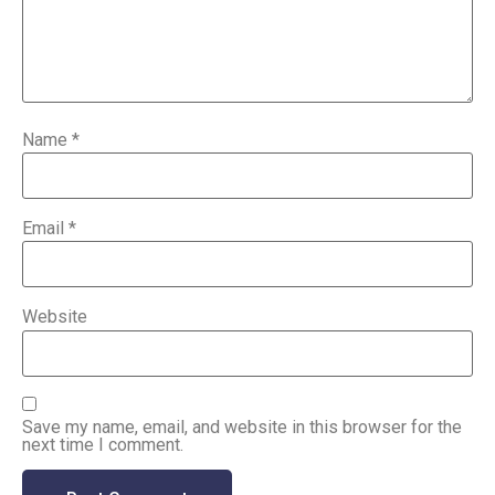
Name
*
Email
*
Website
Save my name, email, and website in this browser for the
next time I comment.