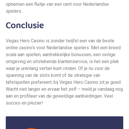
opnemen een fluitje van een cent voor Nederlandse
spelers.
Conclusie
Vegas Hero Casino is zonder twijfel een van de beste
online casino’s voor Nederlandse spelers. Met een breed
scala aan spellen, aantrekkelijke bonussen, een veilige
omgeving en uitstekende klantenservice, is het een plek
waar je urenlang vertier kunt vinden. Of je nu voor de
spanning van de slots komt of de strategie van
tafelspellen prefereert, bij Vegas Hero Casino zit je goed.
Wacht niet langer en ervaar het zelf – meld je vandaag nog
aan en profiteer van de geweldige aanbiedingen. Veel
succes en plezier!